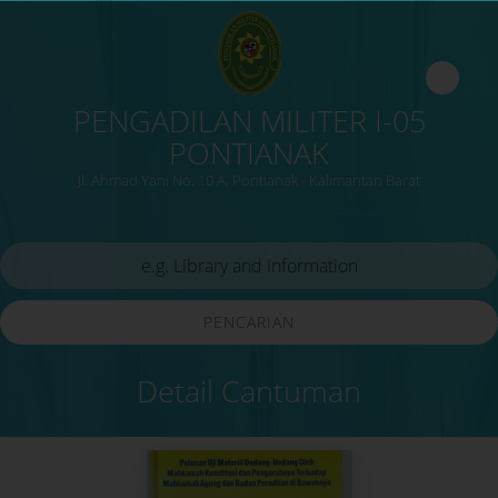
PENGADILAN MILITER I-05
PONTIANAK
Jl. Ahmad Yani No. 10 A, Pontianak - Kalimantan Barat
PENCARIAN
Detail Cantuman