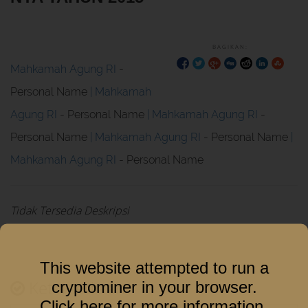
BAGIKAN:
Mahkamah Agung RI
-
Personal Name
Mahkamah
Agung RI
- Personal Name
Mahkamah Agung RI
-
Personal Name
Mahkamah Agung RI
- Personal Name
Mahkamah Agung RI
- Personal Name
Tidak Tersedia Deskripsi
This website attempted to run a
Ketersediaan
cryptominer in your browser.
Click here for more information
.