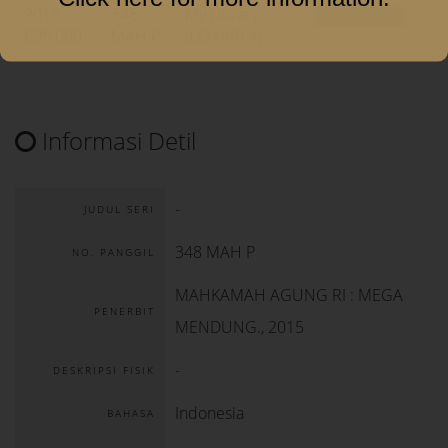
2015
348
My Library
TERSEDIA
E95.000
MAH P
(LEMARI 4)
Informasi Detil
-
JUDUL SERI
348 MAH P
NO. PANGGIL
MAHKAMAH AGUNG RI
:
MEGA
PENERBIT
MENDUNG
.,
2015
-
DESKRIPSI FISIK
Indonesia
BAHASA