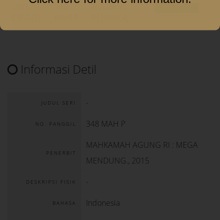
2015
348
My Library
TERSEDIA
E96.000
MAH P
(LEMARI 4)
Informasi Detil
-
JUDUL SERI
348 MAH P
NO. PANGGIL
MAHKAMAH AGUNG RI
:
MEGA
PENERBIT
MENDUNG
.,
2015
-
DESKRIPSI FISIK
Indonesia
BAHASA