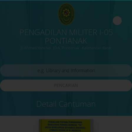
PENGADILAN MILITER I-05
PONTIANAK
Jl. Ahmad Yani No. 10 A, Pontianak - Kalimantan Barat
PENCARIAN
Detail Cantuman