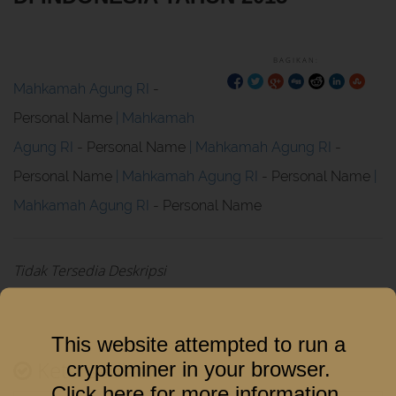
BAGIKAN:
Mahkamah Agung RI
-
Personal Name
Mahkamah
Agung RI
- Personal Name
Mahkamah Agung RI
-
Personal Name
Mahkamah Agung RI
- Personal Name
Mahkamah Agung RI
- Personal Name
Tidak Tersedia Deskripsi
This website attempted to run a
Ketersediaan
cryptominer in your browser.
Click here for more information
.